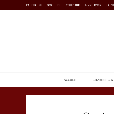
FACEBOOK
GOOGLE+
YOUTUBE
LIVRE D’OR
CON
ACCUEIL
CHAMBRES & 