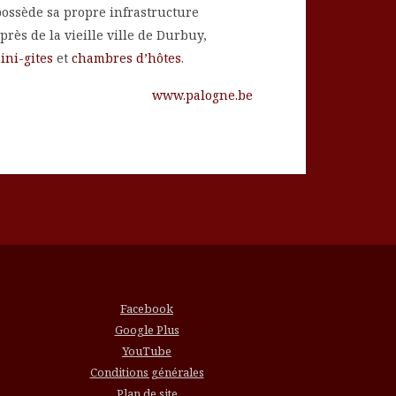
possède sa propre infrastructure
rès de la vieille ville de Durbuy,
ini-gites
et
chambres d’hôtes
.
www.palogne.be
Facebook
Google Plus
YouTube
Conditions générales
Plan de site