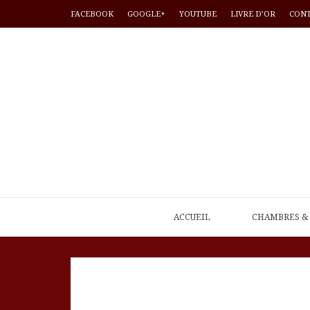
FACEBOOK
GOOGLE+
YOUTUBE
LIVRE D’OR
CON
ACCUEIL
CHAMBRES & 